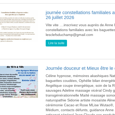
journée constellations familiales 
26 juillet 2026
Vite vite ....inscrivez vous auprès de Anne 
constellations familiales avec les baguett
lesclefsduchamp@gmail.com
Lire la suite
Journée douceur et Mieux être le 
Céline hypnose, mémoires akashiques Natha
baguettes coudées, Ophélie bilan énergéti
Angélique coupe énergétique, soin de la Ro
sauvages Adeline massage vicéral Cindy gu
transgénérationnelle Maïté massage sonor
naturopathie Sidonie artiste mosaïste Ali
cérémonie Cacao et Rose MLise Wutao®, C
Médium, contacts défunts, guidance Anne et
artisanat sénégal Jean Claude ses produit