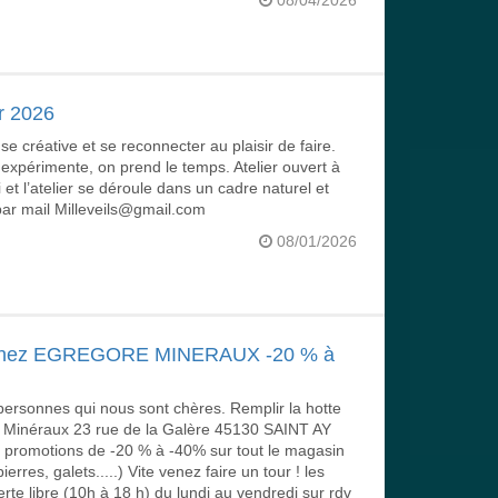
08/04/2026
r 2026
 créative et se reconnecter au plaisir de faire.
expérimente, on prend le temps. Atelier ouvert à
 et l’atelier se déroule dans un cadre naturel et
 par mail Milleveils@gmail.com
08/01/2026
chez EGREGORE MINERAUX -20 % à
 personnes qui nous sont chères. Remplir la hotte
e Minéraux 23 rue de la Galère 45130 SAINT AY
motions de -20 % à -40% sur tout le magasin
rres, galets.....) Vite venez faire un tour ! les
te libre (10h à 18 h) du lundi au vendredi sur rdv