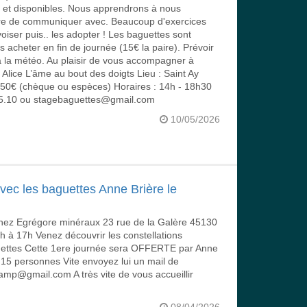
s et disponibles. Nous apprendrons à nous
ière de communiquer avec. Beaucoup d'exercices
oiser puis.. les adopter ! Les baguettes sont
s acheter en fin de journée (15€ la paire). Prévoir
à la météo. Au plaisir de vous accompagner à
! Alice L’âme au bout des doigts Lieu : Saint Ay
 : 50€ (chèque ou espèces) Horaires : 14h - 18h30
.75.10 ou stagebaguettes@gmail.com
10/05/2026
avec les baguettes Anne Brière le
chez Egrégore minéraux 23 rue de la Galère 45130
à 17h Venez découvrir les constellations
guettes Cette 1ere journée sera OFFERTE par Anne
 15 personnes Vite envoyez lui un mail de
amp@gmail.com A très vite de vous accueillir