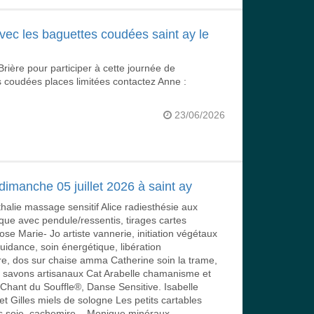
avec les baguettes coudées saint ay le
Brière pour participer à cette journée de
es coudées places limitées contactez Anne :
23/06/2026
dimanche 05 juillet 2026 à saint ay
lie massage sensitif Alice radiesthésie aux
que avec pendule/ressentis, tirages cartes
se Marie- Jo artiste vannerie, initiation végétaux
idance, soin énergétique, libération
e, dos sur chaise amma Catherine soin la trame,
ne savons artisanaux Cat Arabelle chamanisme et
hant du Souffle®, Danse Sensitive. Isabelle
 Gilles miels de sologne Les petits cartables
s soie, cachemire... Monique minéraux