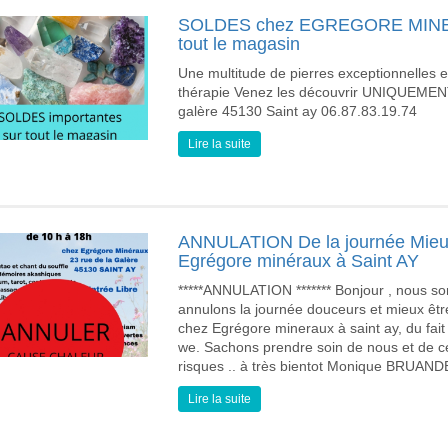
SOLDES chez EGREGORE MINERA
tout le magasin
Une multitude de pierres exceptionnelles et 
thérapie Venez les découvrir UNIQUEMEN
galère 45130 Saint ay 06.87.83.19.74
Lire la suite
ANNULATION De la journée Mieux 
Egrégore minéraux à Saint AY
*****ANNULATION ******* Bonjour , nous 
annulons la journée douceurs et mieux être
chez Egrégore mineraux à saint ay, du fai
we. Sachons prendre soin de nous et de c
risques .. à très bientot Monique BRU
Lire la suite