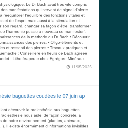
hysiologique. Le Dr Bach avait très vite compris
des manifestations qui servent de signal d'alerte
 à rééquilibrer l’équilibre des fonctions vitales et
 et de l’esprit mais aussi à la stimulation et
er son regard, changer sa façon d'être, transformer
 que l'harmonie puisse à nouveau se manifester".
nnaissances de la méthode du Dr Bach • Découvrir
connaissances des pierres, • Oligo-éléments et
les et ressenti des pierres • Travaux pratiques et
Guemache : Conseillère en fleurs de Bach agréée
det : Lithotérapeute chez Egrégore Minéraux
11/05/2026
hésie baguettes coudées le 07 juin ap
lant découvrir la radiesthésie aux baguettes
 radiesthésie nous aide, de façon concrète, à
es de notre environnement (plantes, animaux,
..). Il existe énormément d'informations invisibles