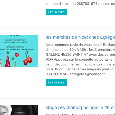
comme d'habitude 0687831974 ou sms ou m
Lire la suite
les marchés de Noël chez Egrégo
Nous sommes ravis de vous accueillir dur
dimanches de 10h à 18h , les 3 premi
GALERE 45130 SAINT AY avec des surpris
RDV Appuyez sur la sonnette au portail et l
venir découvrir le lieu magique des minérau
un RDV pour accéder au magasin pour to
0687831974 - egregores@orange.fr
Lire la suite
stage psychomorphologie le 25 et 