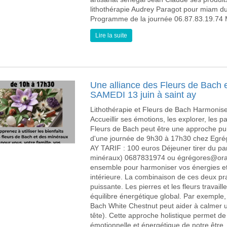
lithothérapie Audrey Paragot pour miam du
Programme de la journée 06.87.83.19.74
Lire la suite
Une alliance des Fleurs de Bach e
SAMEDI 13 juin à saint ay
Lithothérapie et Fleurs de Bach Harmonise
Accueillir ses émotions, les explorer, les pa
Fleurs de Bach peut être une approche pui
d'une journée de 9h30 à 17h30 chez Egré
AY TARIF : 100 euros Déjeuner tirer du pa
minéraux) 0687831974 ou égrégores@orang
ensemble pour harmoniser vos énergies et 
intérieure. La combinaison de ces deux pr
puissante. Les pierres et les fleurs travai
équilibre énergétique global. Par exemple, 
Bach White Chestnut peut aider à calmer u
tête). Cette approche holistique permet de
émotionnelle et énergétique de notre être. 