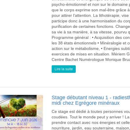
psycho-émotionnel et non sur le domaine p
que le corps exprime son mal-être grâce à 
pour attirer l'attention. La lithotérapie, vise
participe donc à une harmonisation du corps
purification de certaines fonctions. Chang
sa vie à sa manière, à sa vitesse, pourvu
Programme général : • Acquisition des co
les 38 états émotionnels • Minéralogie et 
action sur le métabolisme, • Energies subti
exercices de mises en situation. Mériem 
Centre Bachet Numérologue Monique Bruan
Lire la suite
Stage débutant niveau 1 - radiest
midi chez Egrégore minéraux
Ce stage est dédié à toutes personnes vou
coudées. Tout le monde peut y arriver ! La
prendre contact avec nos énergies et cell
nourriture, jardin, eau souterraine, maison,