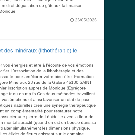
 midi et dégustation de gâteaux fait maison
 Monique
26/05/2026
t des minéraux (lithothérapie) le
r vos énergies et être à l’écoute de vos émotions
cifier L'association de la lithothérapie et des
ssante pour améliorer votre bien-être. Formation
gore Minéraux 23 rue de la Galère 45130 SAINT
nier inscription auprès de Monique (Egrégore
e.fr ou en mp fb Ces deux méthodes travaillent
vos émotions et ainsi favoriser un état de paix
atiques naturelles crée une synergie thérapeutique
llent en complémentarité pour restaurer notre
associer une pierre de Lépidolite avec la fleur de
n mental suractif (quand on est en boucle dans sa
 traiter simultanément les dimensions physique,
Les élixirs de fleurs agissent sur le domaine