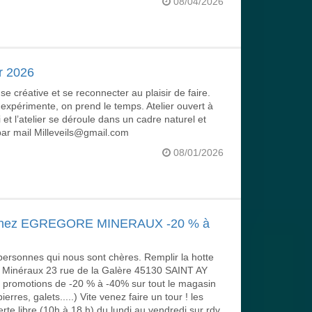
08/04/2026
r 2026
 créative et se reconnecter au plaisir de faire.
expérimente, on prend le temps. Atelier ouvert à
 et l’atelier se déroule dans un cadre naturel et
 par mail Milleveils@gmail.com
08/01/2026
chez EGREGORE MINERAUX -20 % à
 personnes qui nous sont chères. Remplir la hotte
e Minéraux 23 rue de la Galère 45130 SAINT AY
motions de -20 % à -40% sur tout le magasin
rres, galets.....) Vite venez faire un tour ! les
te libre (10h à 18 h) du lundi au vendredi sur rdv