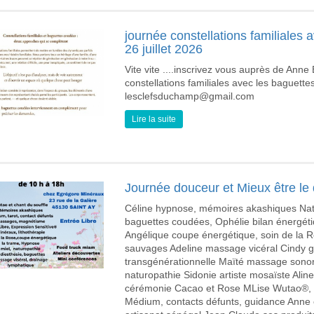
journée constellations familiales 
26 juillet 2026
Vite vite ....inscrivez vous auprès de Anne 
constellations familiales avec les baguett
lesclefsduchamp@gmail.com
Lire la suite
Journée douceur et Mieux être le 
Céline hypnose, mémoires akashiques Natha
baguettes coudées, Ophélie bilan énergéti
Angélique coupe énergétique, soin de la Ro
sauvages Adeline massage vicéral Cindy gu
transgénérationnelle Maïté massage sonor
naturopathie Sidonie artiste mosaïste Ali
cérémonie Cacao et Rose MLise Wutao®, C
Médium, contacts défunts, guidance Anne et