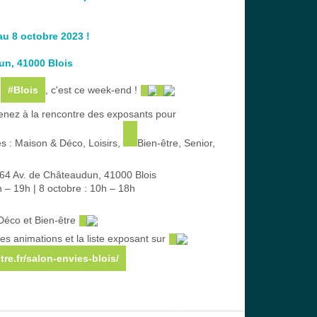
u 8 octobre 2023 !
un, 41000 Blois
 
#Blois
, c'est ce week-end ! 
enez à la rencontre des exposants pour 
s : Maison & Déco, Loisirs, 
Bien-être, Senior, 
64 Av. de Châteaudun, 41000 Blois
h – 19h | 8 octobre : 10h – 18h
éco et Bien-être 
es animations et la liste exposant sur 
tre.fr/salon-envies-blois/