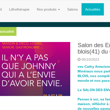
il
Lithothérapie
Nos produits
Salons
Actualités
actualité
Salon des E
blois(41) du
05/10/2023
vec Cathy Armoisin
Minéraux nous par
BLOIS, nos complém
monde et nos pass
Le SALON DES ENVIES
Penser à soi, sa fa
maison, réfléchir 
de nouvelles saveur