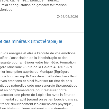
s soie, cachemire... Monique minéraux
 midi et dégustation de gâteaux fait maison
 Monique
26/05/2026
t des minéraux (lithothérapie) le
r vos énergies et être à l’écoute de vos émotions
cifier L'association de la lithothérapie et des
ssante pour améliorer votre bien-être. Formation
gore Minéraux 23 rue de la Galère 45130 SAINT
nier inscription auprès de Monique (Egrégore
e.fr ou en mp fb Ces deux méthodes travaillent
vos émotions et ainsi favoriser un état de paix
atiques naturelles crée une synergie thérapeutique
llent en complémentarité pour restaurer notre
associer une pierre de Lépidolite avec la fleur de
n mental suractif (quand on est en boucle dans sa
 traiter simultanément les dimensions physique,
Les élixirs de fleurs agissent sur le domaine