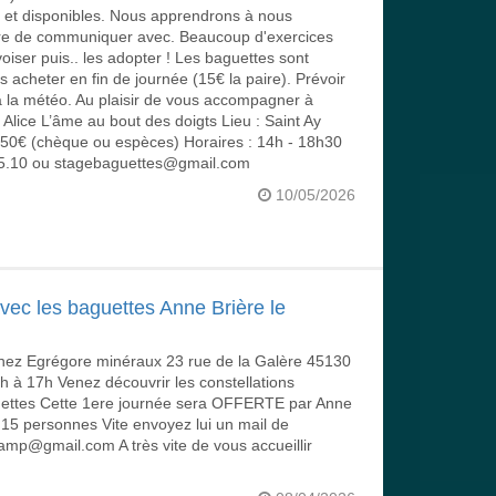
s et disponibles. Nous apprendrons à nous
ière de communiquer avec. Beaucoup d'exercices
oiser puis.. les adopter ! Les baguettes sont
s acheter en fin de journée (15€ la paire). Prévoir
à la météo. Au plaisir de vous accompagner à
! Alice L’âme au bout des doigts Lieu : Saint Ay
 : 50€ (chèque ou espèces) Horaires : 14h - 18h30
.75.10 ou stagebaguettes@gmail.com
10/05/2026
avec les baguettes Anne Brière le
chez Egrégore minéraux 23 rue de la Galère 45130
à 17h Venez découvrir les constellations
guettes Cette 1ere journée sera OFFERTE par Anne
 15 personnes Vite envoyez lui un mail de
amp@gmail.com A très vite de vous accueillir