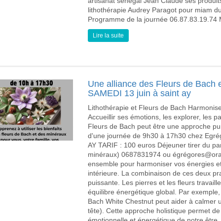
artisanat sénégal Jean Claude ses produit
lithothérapie Audrey Paragot pour miam du
Programme de la journée 06.87.83.19.74
Lire la suite
Une alliance des Fleurs de Bach e
SAMEDI 13 juin à saint ay
Lithothérapie et Fleurs de Bach Harmonise
Accueillir ses émotions, les explorer, les pa
Fleurs de Bach peut être une approche pui
d'une journée de 9h30 à 17h30 chez Egré
AY TARIF : 100 euros Déjeuner tirer du pa
minéraux) 0687831974 ou égrégores@orang
ensemble pour harmoniser vos énergies et 
intérieure. La combinaison de ces deux pr
puissante. Les pierres et les fleurs travai
équilibre énergétique global. Par exemple, 
Bach White Chestnut peut aider à calmer u
tête). Cette approche holistique permet de
émotionnelle et énergétique de notre être. 