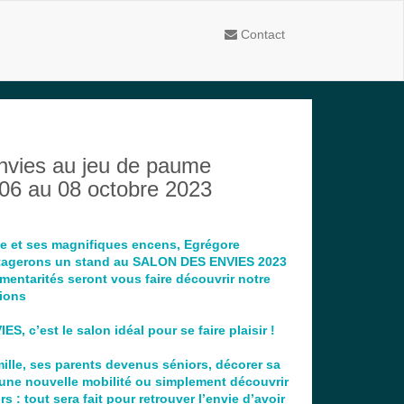
Contact
nvies au jeu de paume
 06 au 08 octobre 2023
e et ses magnifiques encens, Egrégore
tagerons un stand au SALON DES ENVIES 2023
entarités seront vous faire découvrir notre
ions
, c’est le salon idéal pour se faire plaisir !
mille, ses parents devenus séniors, décorer sa
à une nouvelle mobilité ou simplement découvrir
s : tout sera fait pour retrouver l’envie d’avoir