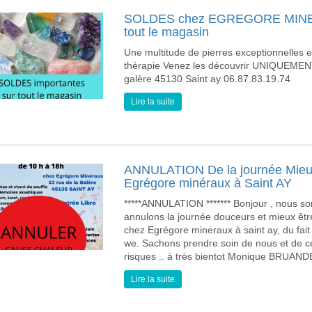
SOLDES chez EGREGORE MINERA
tout le magasin
Une multitude de pierres exceptionnelles et 
thérapie Venez les découvrir UNIQUEMEN
galère 45130 Saint ay 06.87.83.19.74
Lire la suite
ANNULATION De la journée Mieux 
Egrégore minéraux à Saint AY
*****ANNULATION ******* Bonjour , nous 
annulons la journée douceurs et mieux être
chez Egrégore mineraux à saint ay, du fai
we. Sachons prendre soin de nous et de c
risques .. à très bientot Monique BRU
Lire la suite