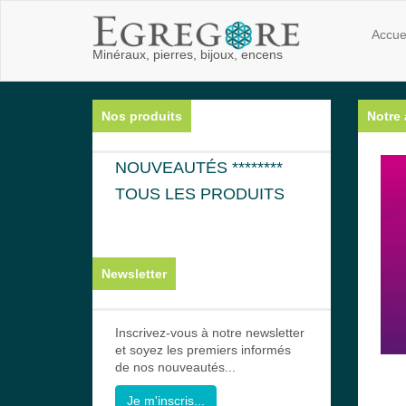
Accue
Minéraux, pierres, bijoux, encens
Nos produits
Notre 
NOUVEAUTÉS ********
TOUS LES PRODUITS
Newsletter
Inscrivez-vous à notre newsletter
et soyez les premiers informés
de nos nouveautés...
Je m'inscris...