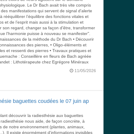
hysiologique. Le Dr Bach avait très vite compris
des manifestations qui servent de signal d'alerte
 à rééquilibrer l’équilibre des fonctions vitales et
 et de l’esprit mais aussi à la stimulation et
er son regard, changer sa façon d'être, transformer
 que l'harmonie puisse à nouveau se manifester".
nnaissances de la méthode du Dr Bach • Découvrir
connaissances des pierres, • Oligo-éléments et
les et ressenti des pierres • Travaux pratiques et
Guemache : Conseillère en fleurs de Bach agréée
det : Lithotérapeute chez Egrégore Minéraux
11/05/2026
hésie baguettes coudées le 07 juin ap
lant découvrir la radiesthésie aux baguettes
 radiesthésie nous aide, de façon concrète, à
es de notre environnement (plantes, animaux,
..). Il existe énormément d'informations invisibles