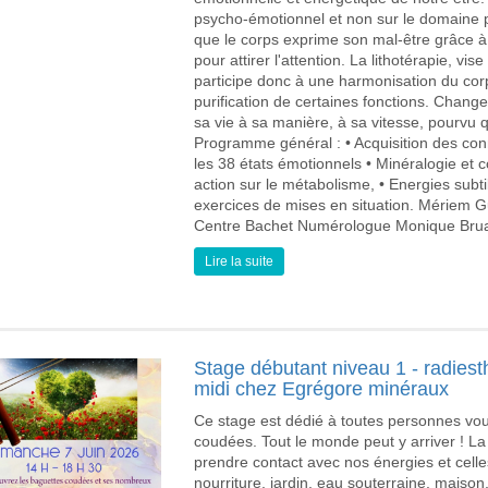
psycho-émotionnel et non sur le domaine p
que le corps exprime son mal-être grâce à 
pour attirer l'attention. La lithotérapie, vise
participe donc à une harmonisation du corps
purification de certaines fonctions. Chang
sa vie à sa manière, à sa vitesse, pourvu
Programme général : • Acquisition des co
les 38 états émotionnels • Minéralogie et 
action sur le métabolisme, • Energies subti
exercices de mises en situation. Mériem 
Centre Bachet Numérologue Monique Bruan
Lire la suite
Stage débutant niveau 1 - radiest
midi chez Egrégore minéraux
Ce stage est dédié à toutes personnes vou
coudées. Tout le monde peut y arriver ! La
prendre contact avec nos énergies et cell
nourriture, jardin, eau souterraine, maison,