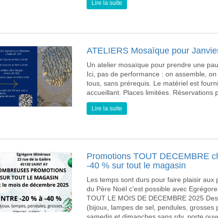
Lire la suite
ATELIERS Mosaïque pour Janvie
Un atelier mosaïque pour prendre une pause
Ici, pas de performance : on assemble, on 
tous, sans prérequis. Le matériel est fourni
accueillant. Places limitées. Réservations
Lire la suite
Promotions TOUT DECEMBRE 
-40 % sur tout le magasin
Les temps sont durs pour faire plaisir aux
du Père Noël c'est possible avec Egrégor
TOUT LE MOIS DE DECEMBRE 2025 Des pro
(bijoux, lampes de sel, pendules, grosses pie
samedis et dimanches sans rdv, porte ouver