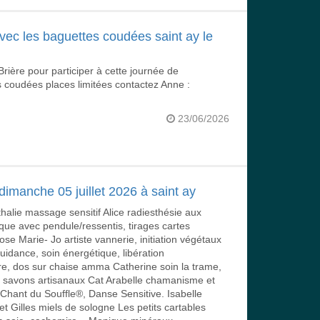
avec les baguettes coudées saint ay le
Brière pour participer à cette journée de
es coudées places limitées contactez Anne :
23/06/2026
dimanche 05 juillet 2026 à saint ay
lie massage sensitif Alice radiesthésie aux
que avec pendule/ressentis, tirages cartes
se Marie- Jo artiste vannerie, initiation végétaux
idance, soin énergétique, libération
e, dos sur chaise amma Catherine soin la trame,
ne savons artisanaux Cat Arabelle chamanisme et
hant du Souffle®, Danse Sensitive. Isabelle
 Gilles miels de sologne Les petits cartables