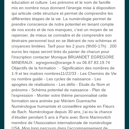
éducation et culture. Les prénoms et le nom de famille
mis en nombre nous donnent l’énergie mise à disposition
qui articule cette structure et permet de comprendre les
différentes étapes de la vie. La numérologie permet de
prendre conscience de notre potentiel en tenant compte
de nos excès et de nos manques, c’est un moyen de se
repenser, de mieux se connaitre et de comprendre son
itinéraire personnel tout en se libérant de nos schémas et
croyances limitées. Tarif pour les 2 jours (9h00-17h) : 200
euros les repas seront tirés du panier de chacun pour
l'inscription contacter Monique BRUANDET EGREGORE
MINERAUX : egregores@orange.fr ou 06.87.83.19.74
Objectifs de la formation : - Signification des nombres de
1-9 et les maitres nombres11/22/33 - Les Chemins de Vie
ou nombre guide - Les cycles de naissance - Les
apogées de réalisations - Les défis - Etude du Nom et
prénoms - Schéma potentiel de naissance - Plan de
l’expression - Monter votre thème personnalisé cette
formation sera animée par Mériem Guemache
Numérologue humaniste et conseillère agréée en Fleurs
de Bach. Numérologue depuis 30 ans, j’ai eu la chance
d’étudier pendant 5 ans à Paris avec Boris Marinovitch
membre de l’Association internationale de numérologie
USA. Mon long parcours dans l’accompagnement de