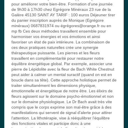
pour améliorer votre bien-être. Formation d'une journée
de 9h30 à 17h30 chez Egrégore Minéraux 23 rue de la
Galère 45130 SAINT AY TARIF : 100 euros Déjeuner tirer
du panier inscription auprès de Monique (Egrégore
minéraux) 0687831974 ou égrégores@orange.fr ou en
mp fb Ces deux méthodes travaillent ensemble pour
harmoniser vos énergies et vos émotions et ainsi
favoriser un état de paix intérieure. La combinaison de
ces deux pratiques naturelles crée une synergie
thérapeutique puissante. Les pierres et les fleurs
travaillent en complémentarité pour restaurer notre
équilibre énergétique global. Par exemple, associer une
pierre de Lépidolite avec la fleur de Bach White Chestnut
peut aider à calmer un mental suractif (quand on est en
boucle dans sa tête). Cette approche holistique permet de
traiter simultanément les dimensions physique,
émotionnelle et énergétique de notre être. Les élixirs de
fleurs agissent sur le domaine psycho-émotionnel et non
sur le domaine physiologique. Le Dr Bach avait très vite
compris que le corps exprime son mal-être grâce à des
manifestations qui servent de signal d'alerte pour attirer
l'attention. La lithotérapie, vise à rééquilibrer l’équilibre
des fonctions vitales et participe donc à une