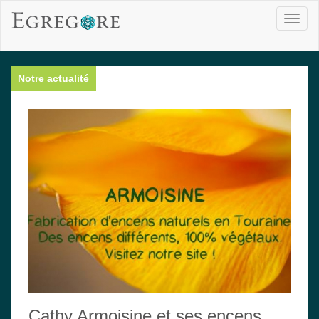
Toggl
naviga
Notre actualité
Cathy Armoisine et ses encens