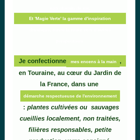
son chemin de vie.
Et 'Magie Verte' la gamme d'inspiration
druidique, ouvre la route vers d'autres
perspectives.
Je confectionne
,
mes encens à la main
en Touraine, au cœur du Jardin de
la France, dans une
démarche respectueuse de l'environnement
:
plantes cultivées ou sauvages
cueillies localement, non traitées,
filières responsables, petite