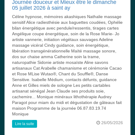
Journée douceur et Mieux être le dimanche
05 juillet 2026 à saint ay
Céline hypnose, mémoires akashiques Nathalie massage
sensitif Alice radiesthésie aux baguettes coudées, Ophélie
bilan énergétique avec pendule/ressentis, tirages cartes
Angélique coupe énergétique, soin de la Rose Marie- Jo
artiste vannerie, initiation végétaux sauvages Adeline
massage vicéral Cindy guidance, soin énergétique,
libération transgénérationnelle Maïté massage sonore,
dos sur chaise amma Catherine soin la trame,
naturopathie Sidonie artiste mosaïste Aline savons
artisanaux Cat Arabelle chamanisme et cérémonie Cacao
et Rose MLise Wutao®, Chant du Souffle®, Danse
Sensitive. Isabelle Médium, contacts défunts, guidance
Anne et Gilles miels de sologne Les petits cartables
artisanat sénégal Jean Claude ses produits soie,
cachemire... Monique minéraux lithothérapie Audrey
Paragot pour miam du midi et dégustation de gâteaux fait
maison Programme de la journée 06.87.83.19.74
Monique
26/05/2026
Lire la suite