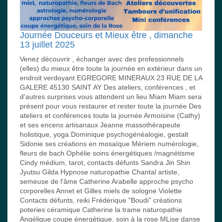
Journée Douceurs et Mieux être , dimanche
13 juillet 2025
Venez découvrir , échanger avec des professionnels
(elles) du mieux être toute la journée en extérieur dans un
endroit verdoyant EGREGORE MINERAUX 23 RUE DE LA
GALERE 45130 SAINT AY Des ateliers, conférences , et
d'autres surprises vous attendent un lieu Miam Miam sera
présent pour vous restaurer et rester toute la journée Des
ateliers et conférences toute la journée Armoisine (Cathy)
et ses encens artisanaux Jeanne massothérapeute
holistique, yoga Dominique psychogénéalogie, gestalt
Sidonie ses créations en mosaïque Mériem numérologie,
fleurs de bach Ophélie soins énergétiques /magnétisme
Cindy médium, tarot, contacts défunts Sandra Jin Shin
Jyutsu Gilda Hypnose naturopathie Chantal artiste,
semeuse de l'âme Catherine Arabelle approche psycho
corporelles Annet et Gilles miels de sologne Violette
Contacts défunts, reiki Frédérique "Boudi" créations
poteries céramique Catherine la trame naturopathie
Angélique coupe énergétique, soin à la rose MLise danse