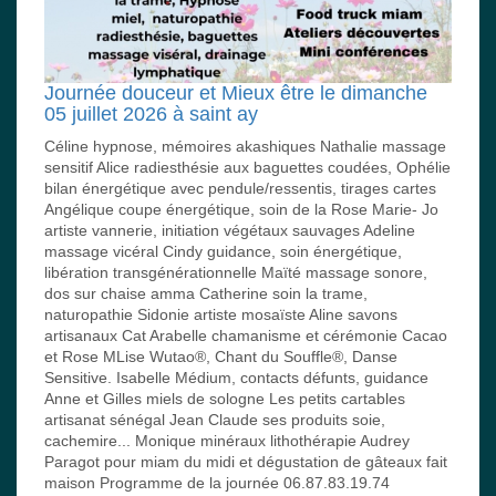
Journée douceur et Mieux être le dimanche
05 juillet 2026 à saint ay
Céline hypnose, mémoires akashiques Nathalie massage
sensitif Alice radiesthésie aux baguettes coudées, Ophélie
bilan énergétique avec pendule/ressentis, tirages cartes
Angélique coupe énergétique, soin de la Rose Marie- Jo
artiste vannerie, initiation végétaux sauvages Adeline
massage vicéral Cindy guidance, soin énergétique,
libération transgénérationnelle Maïté massage sonore,
dos sur chaise amma Catherine soin la trame,
naturopathie Sidonie artiste mosaïste Aline savons
artisanaux Cat Arabelle chamanisme et cérémonie Cacao
et Rose MLise Wutao®, Chant du Souffle®, Danse
Sensitive. Isabelle Médium, contacts défunts, guidance
Anne et Gilles miels de sologne Les petits cartables
artisanat sénégal Jean Claude ses produits soie,
cachemire... Monique minéraux lithothérapie Audrey
Paragot pour miam du midi et dégustation de gâteaux fait
maison Programme de la journée 06.87.83.19.74