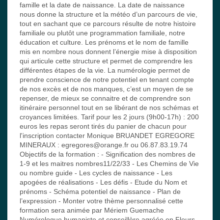
famille et la date de naissance. La date de naissance
nous donne la structure et la météo d’un parcours de vie,
tout en sachant que ce parcours résulte de notre histoire
familiale ou plutôt une programmation familiale, notre
éducation et culture. Les prénoms et le nom de famille
mis en nombre nous donnent l’énergie mise à disposition
qui articule cette structure et permet de comprendre les
différentes étapes de la vie. La numérologie permet de
prendre conscience de notre potentiel en tenant compte
de nos excès et de nos manques, c’est un moyen de se
repenser, de mieux se connaitre et de comprendre son
itinéraire personnel tout en se libérant de nos schémas et
croyances limitées. Tarif pour les 2 jours (9h00-17h) : 200
euros les repas seront tirés du panier de chacun pour
l'inscription contacter Monique BRUANDET EGREGORE
MINERAUX : egregores@orange.fr ou 06.87.83.19.74
Objectifs de la formation : - Signification des nombres de
1-9 et les maitres nombres11/22/33 - Les Chemins de Vie
ou nombre guide - Les cycles de naissance - Les
apogées de réalisations - Les défis - Etude du Nom et
prénoms - Schéma potentiel de naissance - Plan de
l’expression - Monter votre thème personnalisé cette
formation sera animée par Mériem Guemache
Numérologue humaniste et conseillère agréée en Fleurs