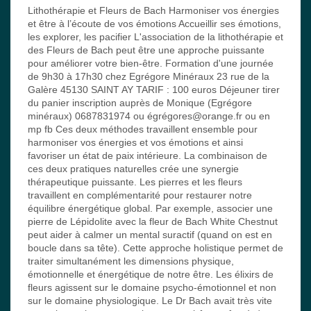
Lithothérapie et Fleurs de Bach Harmoniser vos énergies
et être à l’écoute de vos émotions Accueillir ses émotions,
les explorer, les pacifier L'association de la lithothérapie et
des Fleurs de Bach peut être une approche puissante
pour améliorer votre bien-être. Formation d'une journée
de 9h30 à 17h30 chez Egrégore Minéraux 23 rue de la
Galère 45130 SAINT AY TARIF : 100 euros Déjeuner tirer
du panier inscription auprès de Monique (Egrégore
minéraux) 0687831974 ou égrégores@orange.fr ou en
mp fb Ces deux méthodes travaillent ensemble pour
harmoniser vos énergies et vos émotions et ainsi
favoriser un état de paix intérieure. La combinaison de
ces deux pratiques naturelles crée une synergie
thérapeutique puissante. Les pierres et les fleurs
travaillent en complémentarité pour restaurer notre
équilibre énergétique global. Par exemple, associer une
pierre de Lépidolite avec la fleur de Bach White Chestnut
peut aider à calmer un mental suractif (quand on est en
boucle dans sa tête). Cette approche holistique permet de
traiter simultanément les dimensions physique,
émotionnelle et énergétique de notre être. Les élixirs de
fleurs agissent sur le domaine psycho-émotionnel et non
sur le domaine physiologique. Le Dr Bach avait très vite