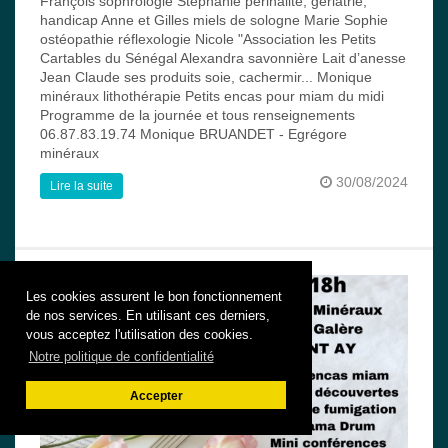
François sophrologie Stéphanie périnalité, gériatrie,
handicap Anne et Gilles miels de sologne Marie Sophie
ostéopathie réflexologie Nicole "Association les Petits
Cartables du Sénégal Alexandra savonnière Lait d’anesse
Jean Claude ses produits soie, cachermir... Monique
minéraux lithothérapie Petits encas pour miam du midi
Programme de la journée et tous renseignements
06.87.83.19.74 Monique BRUANDET - Egrégore
minéraux
30/08/2024
Lire la suite
Les cookies assurent le bon fonctionnement
de nos services. En utilisant ces derniers,
vous acceptez l'utilisation des cookies.
Notre politique de confidentialité
Accepter