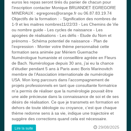
euros les repas seront tirés du panier de chacun pour
l'inscription contacter Monique BRUANDET EGREGORE
MINERAUX : egregores@orange.fr ou 06.87.83.19.74
Objectifs de la formation : - Signification des nombres de
1-9 et les maitres nombres11/22/33 - Les Chemins de Vie
ou nombre guide - Les cycles de naissance - Les
apogées de réalisations - Les défis - Etude du Nom et
prénoms - Schéma potentiel de naissance - Plan de
l’expression - Monter votre thème personnalisé cette
formation sera animée par Mériem Guemache
Numérologue humaniste et conseillère agréée en Fleurs
de Bach. Numérologue depuis 30 ans, j’ai eu la chance
d’étudier pendant 5 ans à Paris avec Boris Marinovitch
membre de l’Association internationale de numérologie
USA. Mon long parcours dans l’accompagnement de
projets professionnels en tant que consultante formatrice
m’a permis de réaliser que la numérologie pouvait être
une aide précieuse dans la connaissance de soi et de ses
désirs de réalisation. Ce que je transmets en formation en
dehors de toute idéologie ou croyance, c’est que chaque
thème redonne sens à sa vie, indique une trajectoire et
suggère des corrections quand cela est nécessaire.
29/08/2025
Lire la suite