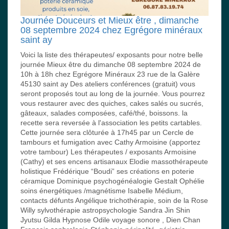
Journée Douceurs et Mieux être , dimanche
08 septembre 2024 chez Egrégore minéraux
saint ay
Voici la liste des thérapeutes/ exposants pour notre belle
journée Mieux être du dimanche 08 septembre 2024 de
10h à 18h chez Egrégore Minéraux 23 rue de la Galère
45130 saint ay Des ateliers conférences (gratuit) vous
seront proposés tout au long de la journée. Vous pourrez
vous restaurer avec des quiches, cakes salés ou sucrés,
gâteaux, salades composées, café/thé, boissons. la
recette sera reversée à l'association les petits cartables.
Cette journée sera clôturée à 17h45 par un Cercle de
tambours et fumigation avec Cathy Armoisine (apportez
votre tambour) Les thérapeutes / exposants Armoisine
(Cathy) et ses encens artisanaux Elodie massothérapeute
holistique Frédérique “Boudi” ses créations en poterie
céramique Dominique psychogénéalogie Gestalt Ophélie
soins énergétiques /magnétisme Isabelle Médium,
contacts défunts Angélique trichothérapie, soin de la Rose
Willy sylvothérapie astropsychologie Sandra Jin Shin
Jyutsu Gilda Hypnose Odile voyage sonore , Dien Chan