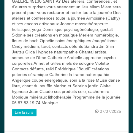
GALERE 45130 SAINT AY Des ateliers, conférences , et
d'autres surprises vous attendent un lieu Miam Miam sera
présent pour vous restaurer et rester toute la journée Des
ateliers et conférences toute la journée Armoisine (Cathy)
et ses encens artisanaux Jeanne massothérapeute
holistique, yoga Dominique psychogénéalogie, gestalt
Sidonie ses créations en mosaïque Mériem numérologie,
fleurs de bach Ophélie soins énergétiques /magnétisme
Cindy médium, tarot, contacts défunts Sandra Jin Shin
Jyutsu Gilda Hypnose naturopathie Chantal artiste,
semeuse de l'âme Catherine Arabelle approche psycho
corporelles Annet et Gilles miels de sologne Violette
Contacts défunts, reiki Frédérique "Boudi" créations
poteries céramique Catherine la trame naturopathie
Angélique coupe énergétique, soin à la rose MLise danse
libre, chant du souffle Marion et Sabrina jardin Claire
hypnose Jean Claude ses produits soie, cachermire...
Monique minéraux lithothérapie Programme de la journée
06.87.83.19.74 Monique
07/07/2025
Lire la suite